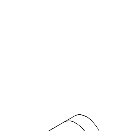
注文番号
∅
D-0600
15mm
D-0366
20mm
D-0337
25mm
丸型無垢