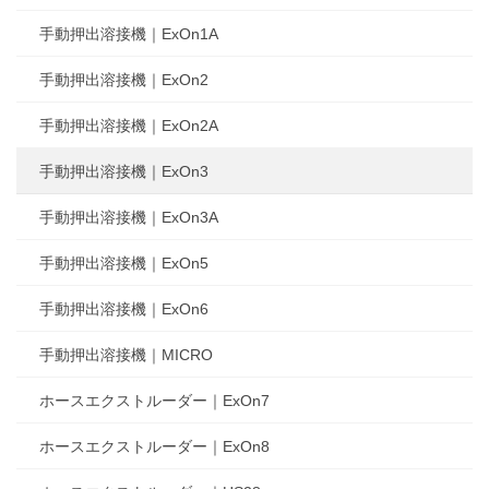
手動押出溶接機｜ExOn1A
手動押出溶接機｜ExOn2
手動押出溶接機｜ExOn2A
手動押出溶接機｜ExOn3
手動押出溶接機｜ExOn3A
手動押出溶接機｜ExOn5
手動押出溶接機｜ExOn6
手動押出溶接機｜MICRO
ホースエクストルーダー｜ExOn7
ホースエクストルーダー｜ExOn8