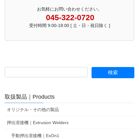
お気軽にお問い合わせください。
045-322-0720
受付時間 9:00-18:00 [ 土・日・祝日除く ]
取扱製品｜Products
オリジナル・その他の製品
押出溶接機｜Extrusion Welders
手動押出溶接機｜ExOn1