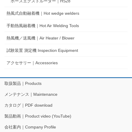
ホースエクストルーダー｜HS28
熱風式自動融着機｜Hot wedge welders
手動熱風融着機｜Hot Air Welding Tools
熱風機／送風機｜Air Heater / Blower
試験装置 測定機 Inspection Equipment
アクセサリー｜Accessories
取扱製品｜Products
メンテナンス｜Maintenance
カタログ｜PDF download
製品動画｜Product video (YouTube)
会社案内｜Company Profile