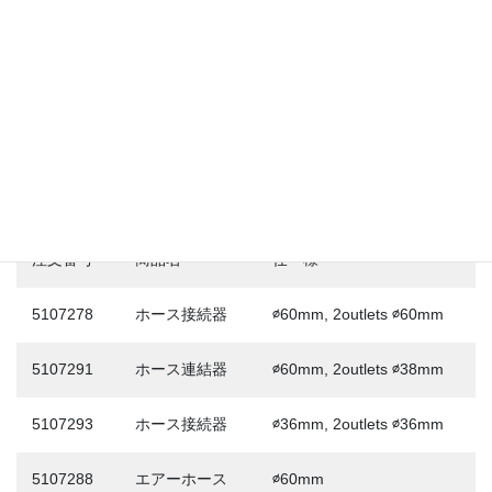
動作温度
-20°c to +60°c
防水保護
IP 54
アクセサリ｜Accessories
注文番号
商品名
仕 様
5107278
ホース接続器
∅60mm, 2outlets ∅60mm
5107291
ホース連結器
∅60mm, 2outlets ∅38mm
5107293
ホース接続器
∅36mm, 2outlets ∅36mm
5107288
エアーホース
∅60mm